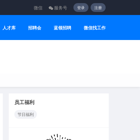
微信
服务号
登录
注册
人才库
招聘会
蓝领招聘
微信找工作
员工福利
节日福利