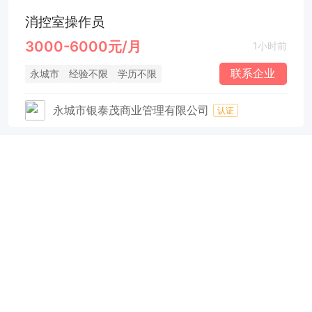
消控室操作员
3000-6000元/月
1小时前
联系企业
永城市
经验不限
学历不限
永城市银泰茂商业管理有限公司
认证
数字化专员
3000-5000元/月
1小时前
联系企业
永城市
先帅新天地
经验不限
学历不限
孩子王精选店（永城市跃驰商贸有限公司）
认证
影像技师（上午班+缴纳五险）