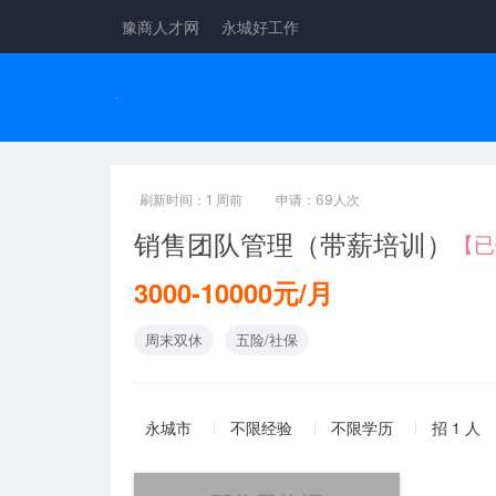
豫商人才网
永城好工作
刷新时间：1 周前
申请：69人次
销售团队管理（带薪培训）
【已
3000-10000元/月
周末双休
五险/社保
永城市
不限经验
不限学历
招 1 人