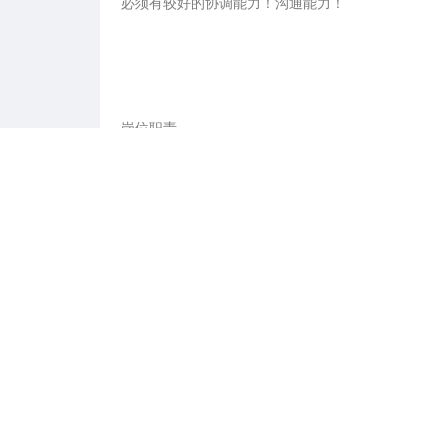
必须有较好的协调能力！沟通能力！

岗位职责  

1. 负责开展电话销售工作，完成公司设定的销售目标与
2. 参与销售流程优化及客户关系维护，提升客户满意度。
3. 协助团队完成销售数据统计与分析，提供有效支持。 
4. 参与公司组织的带薪培训，持续提升专业能力与业务
5. 配合部门完成日常运营任务，确保工作高效有序进行。
6. 积极学习并掌握公司产品知识，为客户提供专业咨
任职要求  

1. 大专及以上学历，接受应届毕业生或具备2年以上一
2. 具备良好的沟通协调能力，能够快速理解并执行工作
3. 熟练使用Word、Excel等办公软件，具备较强的信息
4. 拥有高度抗压能力，能够在高强度工作中保持稳定心态