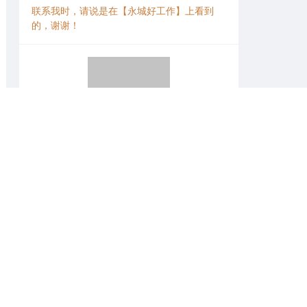
联系我时，请说是在【永城好工作】上看到
的，谢谢！
微信扫一扫找工作
申请记录
张先生
1 周前
女女士
1 周前
梁先生
1 周前
张先生
2 周前