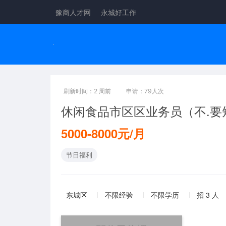
豫商人才网
永城好工作
刷新时间：2 周前
申请：79人次
休闲食品市区区业务员（不.要
5000-8000元/月
节日福利
东城区
不限经验
不限学历
招 3 人