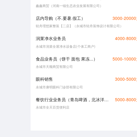
鑫鑫商贸（河南一镭生态农业发展有限公司）
店内导购（不.要暑.假工）
3000-2000
轻舟理想家整装【二店】（永城市轻舟装饰设计有限公司）
润莱净水业务员
4000-800
永城市润菜全屋净水设备店(个体工商户)
食品业务员（饼干 面包 果冻...）
5000-1000
永城市天顺商贸有限公司
眼科销售
3000-500
永城市康明眼科门诊部有限公司
餐饮行业业务员（青岛啤酒，北冰洋果汁汽水，月薪5000-8000元）
5000-800
永城市全天百货便利店