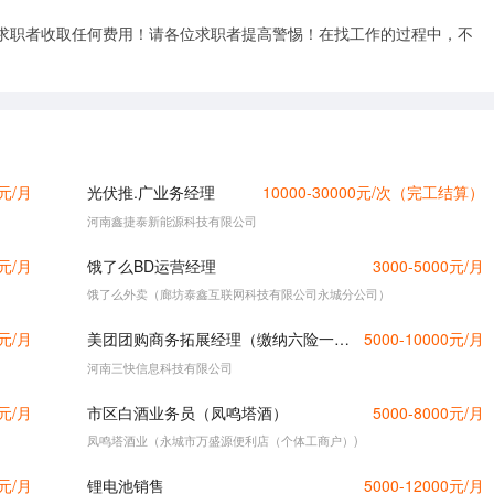
求职者收取任何费用！请各位求职者提高警惕！在找工作的过程中，不
0元/月
光伏推.广业务经理
10000-30000元/次（完工结算）
河南鑫捷泰新能源科技有限公司
0元/月
饿了么BD运营经理
3000-5000元/月
饿了么外卖（廊坊泰鑫互联网科技有限公司永城分公司）
0元/月
美团团购商务拓展经理（缴纳六险一金+13薪）
5000-10000元/月
河南三快信息科技有限公司
0元/月
市区白酒业务员（凤鸣塔酒）
5000-8000元/月
凤鸣塔酒业（永城市万盛源便利店（个体工商户）)
0元/月
锂电池销售
5000-12000元/月