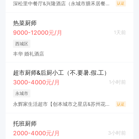
深松里中餐厅&兴隆酒店（永城市膳禾居餐饮有限公司）
认证
热菜厨师
9000-12000元/月
1天前
西城区
丰华 婚礼酒店
超市厨师&后厨小工（不.要暑.假.工）
3000-4000元/月
1小时前
永城市
永辉家生活超市【创本城市之星店&苏州花园店】（永城市永上零售便利店（个体工商户））
认证
托班厨师
2000-4000元/月
3小时前