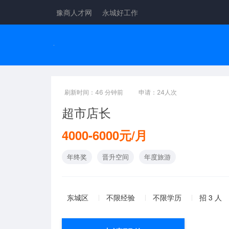
豫商人才网
永城好工作
刷新时间：46 分钟前
申请：24人次
超市店长
4000-6000元/月
年终奖
晋升空间
年度旅游
东城区
不限经验
不限学历
招 3 人