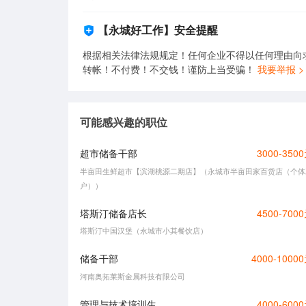
【永城好工作】安全提醒
根据相关法律法规规定！任何企业不得以任何理由向
转帐！不付费！不交钱！谨防上当受骗！
我要举报 >
可能感兴趣的职位
超市储备干部
3000-350
半亩田生鲜超市【滨湖桃源二期店】（永城市半亩田家百货店（个体
户））
塔斯汀储备店长
4500-700
塔斯汀中国汉堡（永城市小其餐饮店）
储备干部
4000-1000
河南奥拓莱斯金属科技有限公司
管理与技术培训生
4000-600