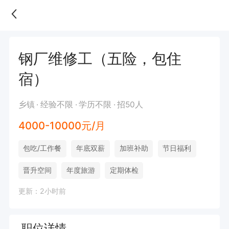
钢厂维修工（五险，包住
宿）
乡镇
经验不限
学历不限
招50人
4000-10000元/月
包吃/工作餐
年底双薪
加班补助
节日福利
晋升空间
年度旅游
定期体检
更新：2小时前
职位详情