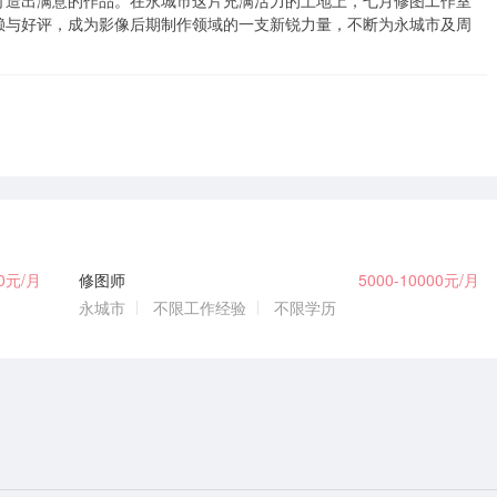
打造出满意的作品。在永城市这片充满活力的土地上，七月修图工作室
赖与好评，成为影像后期制作领域的一支新锐力量，不断为永城市及周
00元/月
修图师
5000-10000元/月
永城市
不限工作经验
不限学历