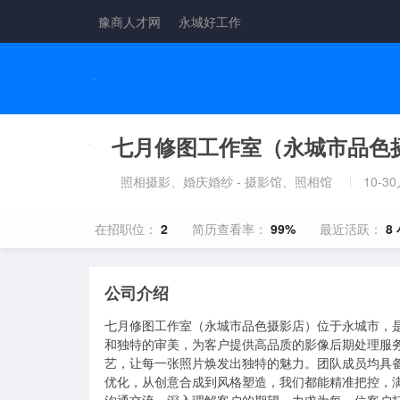
豫商人才网
永城好工作
七月修图工作室（永城市品色摄
照相摄影、婚庆婚纱 - 摄影馆、照相馆
10-3
在招职位：
2
简历查看率：
99%
最近活跃：
8
公司介绍
七月修图工作室（永城市品色摄影店）位于永城市，是
和独特的审美，为客户提供高品质的影像后期处理服
艺，让每一张照片焕发出独特的魅力。团队成员均具
优化，从创意合成到风格塑造，我们都能精准把控，