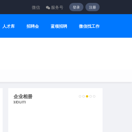
微信
服务号
登录
注册
人才库
招聘会
蓝领招聘
微信找工作
企业相册
2
3
4
5
6