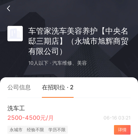
车管家洗车美容养护【中央名
邸三期店】（永城市旭辉商贸
有限公司）
10人以下
汽车维修、美容
公司信息
在招职位 · 2
洗车工
2500-4500元/月
06-16 03:21
永城市
经验不限
学历不限
详情