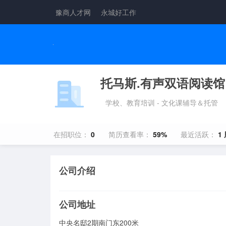
豫商人才网
永城好工作
托马斯.有声双语阅读馆
学校、教育培训 - 文化课辅导＆托管
在招职位：
0
简历查看率：
59%
最近活跃：
1
公司介绍
公司地址
中央名邸2期南门东200米